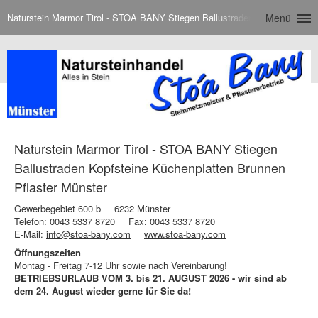
Naturstein Marmor Tirol - STOA BANY Stiegen Ballustraden Kopfsteine Küc
Menü
Naturstein Marmor Tirol - STOA BANY Stiegen
Ballustraden Kopfsteine Küchenplatten Brunnen
Pflaster Münster
Gewerbegebiet 600 b
6232 Münster
Telefon:
0043 5337 8720
Fax:
0043 5337 8720
E-Mail:
info@stoa-bany.com
www.stoa-bany.com
Öffnungszeiten
Montag - Freitag 7-12 Uhr sowie nach Vereinbarung!
BETRIEBSURLAUB VOM 3. bis 21. AUGUST 2026 - wir sind ab
dem 24. August wieder gerne für Sie da!